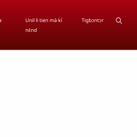
a
Unil li tien mà kí
Tigbɔntɔr
nɛ̀nd