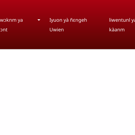
wɔknm ya
Iyuon yà ñɛngeh
liwentunl y
ɔnt
Uwien
kàanm