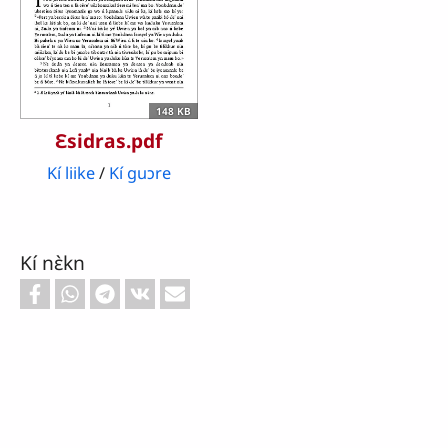
148 KB
Ɛsidras.pdf
Kí liike
/
Kí guɔre
Kí nɛ̀kn